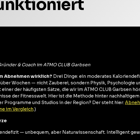
unktioniert
 Gründer & Coach im ATMO CLUB Garbsen
im Abnehmen wirklich?
Drei Dinge: ein moderates Kaloriendefizi
über Wochen — nicht Zauberei, sondern Physik, Psychologie un
einer der häufigsten Sätze, die wir im ATMO CLUB Garbsen hör
sse der Fitnesswelt. Hier ist die Methode hinter nachhaltigem
er Programme und Studios in der Region? Der steht hier:
Abneh
e im Vergleich
.)
rze
endefizit — unbequem, aber Naturwissenschaft. Intelligent gewä