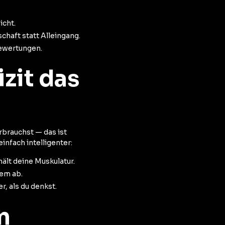
icht.
chaft statt Alleingang.
ewertungen.
zit das
rbrauchst — das ist
einfach intelligenter:
hält deine Muskulatur.
dem ab.
r, als du denkst.
m