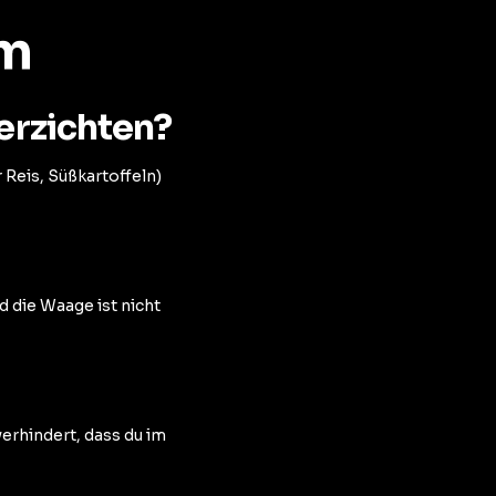
em
erzichten?
Reis, Süßkartoffeln)
 die Waage ist nicht
verhindert, dass du im