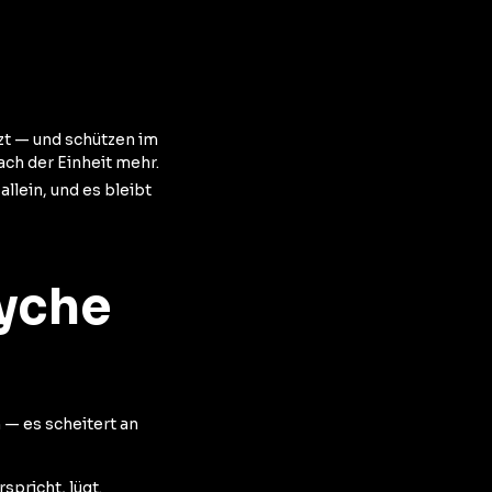
zt — und schützen im
ch der Einheit mehr.
 allein, und es bleibt
yche
— es scheitert an
spricht, lügt.