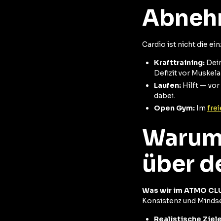
Abneh
Cardio ist nicht die ei
Krafttraining:
Dein
Defizit vor Muskel
Laufen:
Hilft — vor
dabei.
Open Gym:
Im
frei
Warum 
über d
Was wir im ATMO CLU
Konsistenz und Mindset
Realistische Ziele