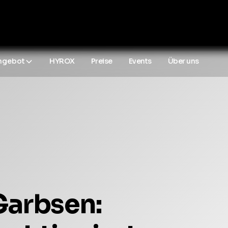
ngebot
HYROX
Preise
Events
Über uns
Garbsen: