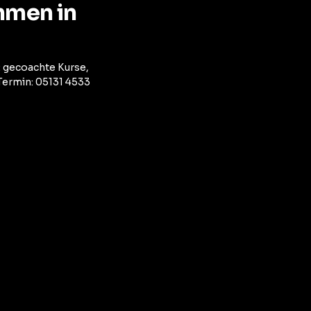
hmen in
: gecoachte Kurse,
Termin: 05131 4533