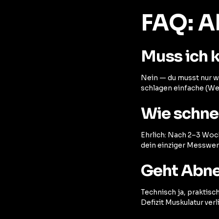
FAQ: A
Muss ich 
Nein — du musst nur w
schlagen einfache (Wei
Wie schnel
Ehrlich: Nach 2–3 Woc
dein einziger Messwert
Geht Abne
Technisch ja, praktisc
Defizit Muskulatur verl