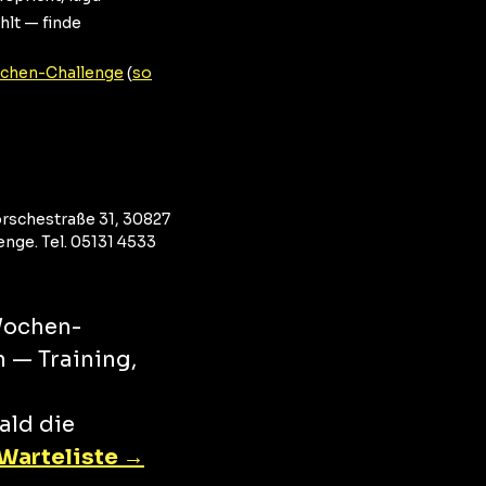
hlt — finde
chen-Challenge
(
so
schestraße 31, 30827
enge. Tel. 05131 4533
Wochen-
n — Training,
h
ald die
Warteliste →