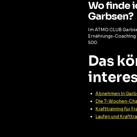
Wo finde 
Garbsen?
Im ATMO CLUB Garbsen 
Ernährungs-Coaching i
500.
Das kö
intere
Abnehmen in Garbs
Die 7-Wochen-Cha
Krafttraining für F
Laufen und Krafttr