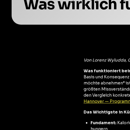
Was wirklich f
Von Lorenz Wyludda,
Was funktioniert be
Basis und Konsequenz 
möchte abnehmen“ ist 
größten Missverständni
den Vergleich konkret
Hannover — Programm
Das Wichtigste in Kü
Fundament:
Kalori
hungern.