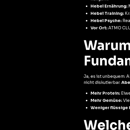
Hebel Ernährung:
M
Hebel Training:
Kr
Hebel Psyche:
Real
Vor Ort:
ATMO CLUB
Warum 
Funda
Ja, es ist unbequem: A
nicht diskutierbar.
Abe
Mehr Protein:
Eiwe
Mehr Gemüse:
Vie
Weniger flüssige 
Welche