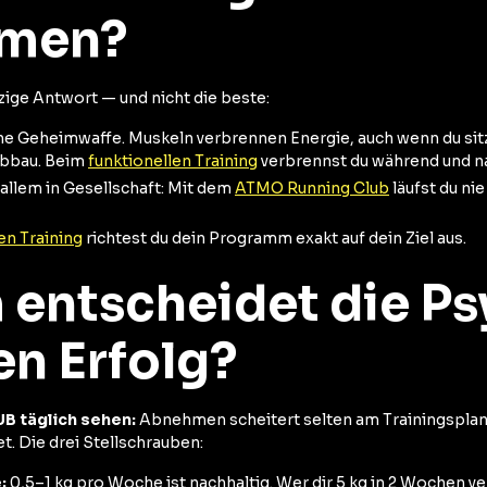
men?
nzige Antwort — und nicht die beste:
e Geheimwaffe. Muskeln verbrennen Energie, auch wenn du sit
abbau. Beim
funktionellen Training
verbrennst du während und na
 allem in Gesellschaft: Mit dem
ATMO Running Club
läufst du nie
en Training
richtest du dein Programm exakt auf dein Ziel aus.
entscheidet die Ps
en Erfolg?
B täglich sehen:
Abnehmen scheitert selten am Trainingsplan 
. Die drei Stellschrauben:
:
0,5–1 kg pro Woche ist nachhaltig. Wer dir 5 kg in 2 Wochen ver