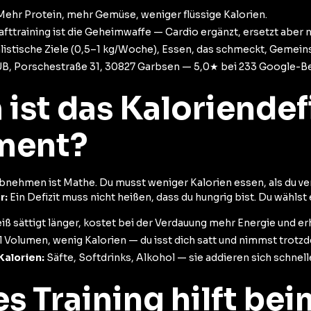
ehr Protein, mehr Gemüse, weniger flüssige Kalorien.
afttraining ist die Geheimwaffe — Cardio ergänzt, ersetzt aber n
istische Ziele (0,5–1 kg/Woche), Essen, das schmeckt, Gemeins
, Porschestraße 31, 30827 Garbsen — 5,0★ bei 233 Google-B
ist das Kaloriendefi
ment?
bnehmen ist Mathe. Du musst weniger Kalorien essen, als du ve
r:
Ein Defizit muss nicht heißen, dass du hungrig bist. Du wählst 
iß sättigt länger, kostet bei der Verdauung mehr Energie und er
l Volumen, wenig Kalorien — du isst dich satt und nimmst trotz
Kalorien:
Säfte, Softdrinks, Alkohol — sie addieren sich schnelle
s Training hilft bei