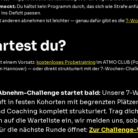
hmeckt:
Du hältst kein Programm durch, das sich wie Strafe anfü
 ins Defizit passen.
 anderen abnehmen ist leichter — genau dafür gibt es die
7-Wo
artest du?
t einem Vorsatz:
kostenloses Probetraining
im ATMO CLUB (Por
on Hannover) — oder direkt strukturiert mit der 7-Wochen-Chall
Abnehm-Challenge startet bald:
Unsere 7-
ft in festen Kohorten mit begrenzten Plätze
d Coaching komplett strukturiert. Trag dic
 auf die Warteliste ein, wir melden uns, sob
r die nächste Runde öffnet:
Zur Challenge-