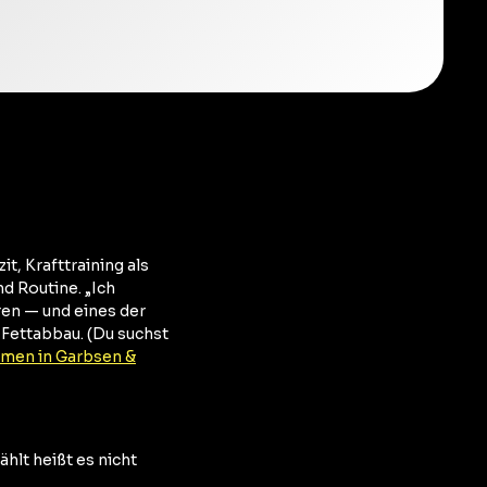
t, Krafttraining als
d Routine. „Ich
en — und eines der
 Fettabbau. (Du suchst
men in Garbsen &
hlt heißt es nicht