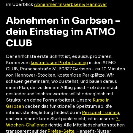
im Überblick
Abnehmen in Garbsen & Hannover
.
Abnehmen in Garbsen –
dein Einstieg im ATMO
CLUB
Der ehrlichste erste Schritt ist, es auszuprobieren.
Komm zum
kostenlosen Probetraining
in den ATMO
CLUB, Porschestraße 31, 30827 Garbsen – ca. 10 Minuten
von Hannover-Stöcken, kostenlose Parkplätze. Wir
schauen gemeinsam, wo du stehst, und bauen daraus
einen Plan, der zu deinem Alltag passt – ob du einfach
gesünder und leichter werden willst oder gleich mit
Struktur an deine Form arbeitest. Unsere
Kurse in
Garbsen
decken das funktionelle Spektrum ab, die
intensivste Begleitung findest du im
Personal Training
,
und wer einen klaren Startpunkt sucht, ist in unserer
7-
Wochen-Challenge
richtig. Alle Mitgliedschaften stehen
transparent auf der
Preise-Seite
; Hansefit-Nutzer