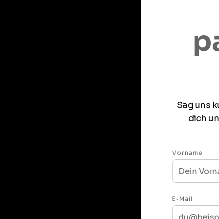
p
Sag uns ku
dich u
Vorname
E-Mail