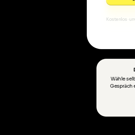
Kostenlos · u
Wähle selb
Gespräch e