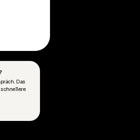
?
spräch. Das
 schnellere