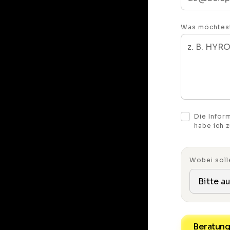
Was möchtest 
Die Infor
habe ich 
Wobei soll