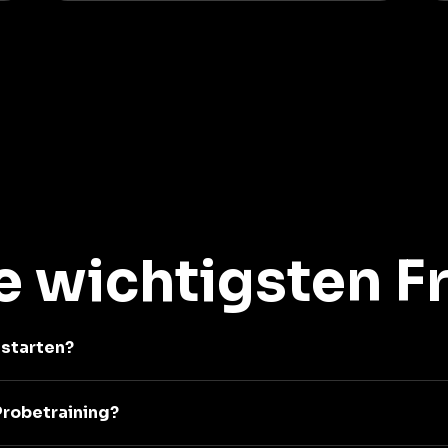
e wichtigsten F
u starten?
Probetraining?