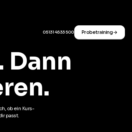
Probetraining
05131 4533 500
. Dann
eren.
ch, ob ein Kurs-
ir passt.