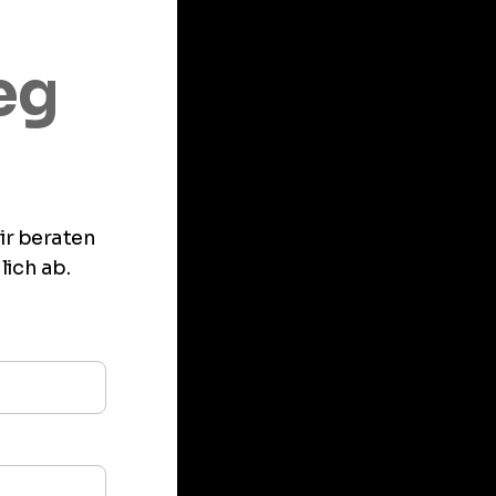
n
eg
Wir beraten
ich ab.