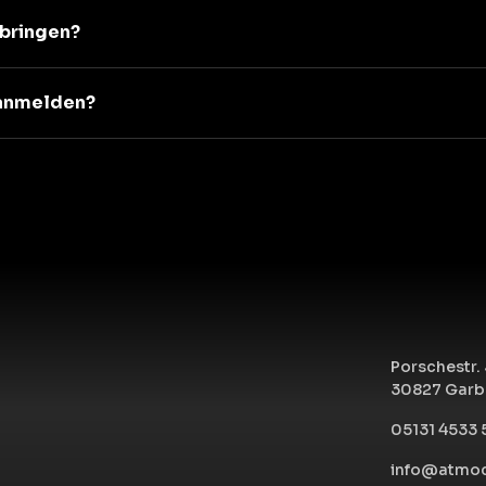
tbringen?
 anmelden?
Porschestr. 
30827 Garb
05131 4533
info@atmoc