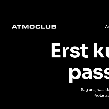
A
Erst 
pass
Sag uns, was du
Probetra