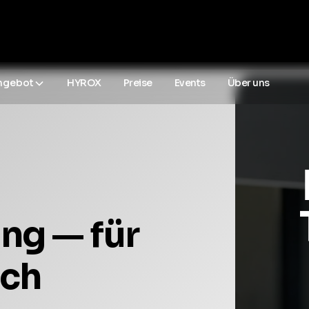
ngebot
HYROX
Preise
Events
Über uns
ing — für
ich