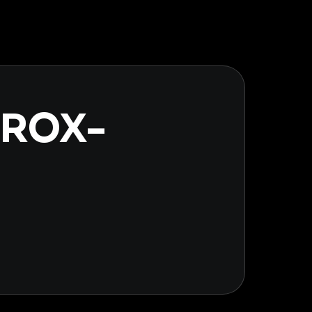
YROX-