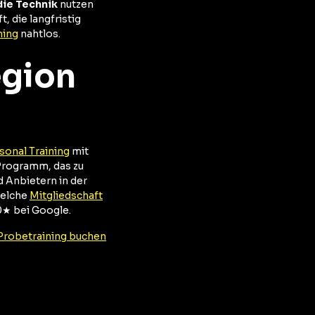
 die Technik
nutzen
, die langfristig
ning
nahtlos.
egion
sonal Training
mit
 Programm, das zu
 Anbietern in der
Welche
Mitgliedschaft
0★ bei Google.
Probetraining buchen