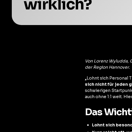
wirklich?
Von Lorenz Wyludda, G
der Region Hannover.
„Lohnt sich Personal T
sich nicht für jeden g
schwierigen Startpunkt
auch ohne 1:1 weit. Hi
Das Wichti
Lohnt sich beson