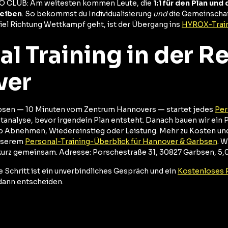
MO CLUB: Am weitesten kommen Leute, die
1:1 für den Plan und
leiben
. So bekommst du Individualisierung
und
die Gemeinschaft
Ziel Richtung Wettkampf geht, ist der Übergang ins
HYROX-Trai
al Training in der R
ver
sen — 10 Minuten vom Zentrum Hannovers — startet jedes
Per
tanalyse, bevor irgendein Plan entsteht. Danach bauen wir ein
b Abnehmen, Wiedereinstieg oder Leistung. Mehr zu Kosten und
unserem
Personal-Training-Überblick für Hannover & Garbsen
. 
r kurz gemeinsam. Adresse: Porschestraße 31, 30827 Garbsen, 5,
 Schritt ist ein unverbindliches Gespräch und ein
Kostenloses 
dann entscheiden.