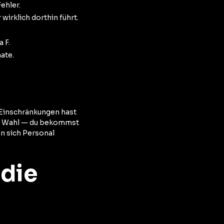
ehler.
irklich dorthin führt.
 F.
ate.
 Einschränkungen hast
ere Wahl — du bekommst
en sich Personal
 die