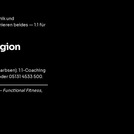
nik und
eren beides — 1:1 für
egion
arbsen). 1:1-Coaching
oder 05131 4533 500.
Functional Fitness,