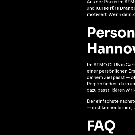
Aus der Praxis im AT
und
Kurse fürs Dranb
motiviert. Wenn dein 
Person
Hanno
Im ATMO CLUB in Garb
einer persönlichen Ers
deinem Ziel passt — o
Region findest du in 
dazu passt, klären wi
Der einfachste nächste
— erst kennenlernen, 
FAQ