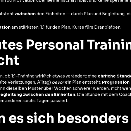
enn du Motivation über Gemeinschaft holst und keine spezielle
ntsteht
zwischen
den Einheiten — durch Plan und Begleitung, ni
tion
am stärksten: 1:1 für den Plan, Kurse fürs Dranbleiben.
tes Personal Traini
cht
, ob 1:1-Training wirklich etwas verändert: eine
ehrliche Stan
alte Verletzungen, Alltag)
bevor
ein Plan entsteht;
Progression
nn dieselben Muster über Wochen schwerer werden, nicht wenn
egleitung zwischen den Einheiten
. Die Stunde mit dem Coach 
 den anderen sechs Tagen passiert.
n es sich besonders