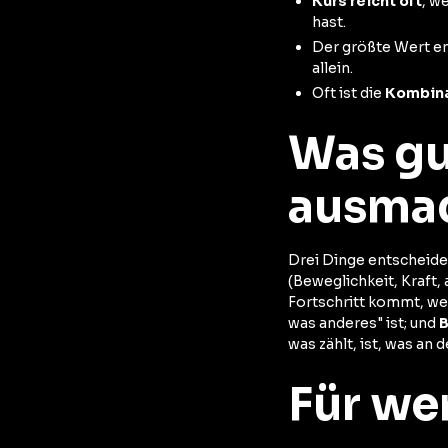
Kurs reicht oft
, w
hast.
Der größte Wert e
allein.
Oft ist die
Kombina
Was gu
ausma
Drei Dinge entscheiden
(Beweglichkeit, Kraft, 
Fortschritt kommt, we
was anderes" ist; und
B
was zählt, ist, was an
Für we