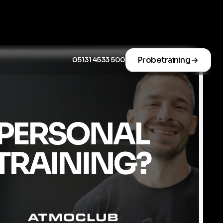
Probetraining
05131 4533 500