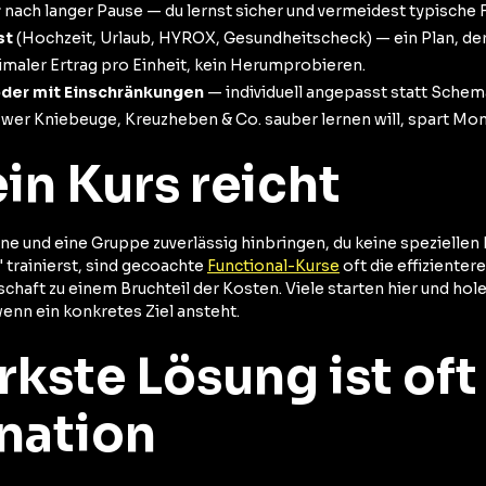
r
nach langer Pause — du lernst sicher und vermeidest typische F
st
(Hochzeit, Urlaub, HYROX, Gesundheitscheck) — ein Plan, der w
maler Ertrag pro Einheit, kein Herumprobieren.
oder mit Einschränkungen
— individuell angepasst statt Schema
wer Kniebeuge, Kreuzheben & Co. sauber lernen will, spart Mon
in Kurs reicht
ne und eine Gruppe zuverlässig hinbringen, du keine speziellen
 trainierst, sind gecoachte
Functional-Kurse
oft die effizient
haft zu einem Bruchteil der Kosten. Viele starten hier und hol
wenn ein konkretes Ziel ansteht.
rkste Lösung ist oft
nation