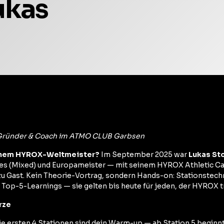
ukas
 Gründer & Coach im ATMO CLUB Garbsen
einem HYROX-Weltmeister?
Im September 2025 war
Lukas St
es (Mixed) und Europameister — mit seinem HYROX Athletic C
Gast. Kein Theorie-Vortrag, sondern Hands-on: Stationstechn
e Top-5-Learnings — sie gelten bis heute für jeden, der HYROX tr
rze
e ersten 4 Stationen sind dein Warm-up — ab Station 5 beginn