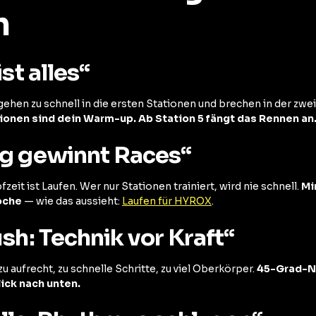
h
ist alles“
ehen zu schnell in die ersten Stationen und brechen in der zweit
tionen sind dein Warm-up. Ab Station 5 fängt das Rennen an
ng gewinnt Races“
eit ist Laufen. Wer nur Stationen trainiert, wird nie schnell.
Mi
oche
— wie das aussieht:
Laufen für HYROX
.
ush: Technik vor Kraft“
zu aufrecht, zu schnelle Schritte, zu viel Oberkörper.
45-Grad-N
lick nach unten.