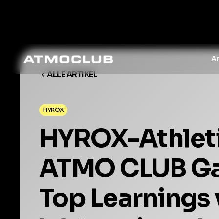
A
ALLE ARTIKEL
HYROX
HYROX-Athlet
ATMO CLUB Ga
Top Learnings