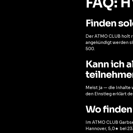
FAQ: 
Finden so
Der ATMO CLUB holt r
angekündigt werden sie
500.
Kann ich a
teilnehme
Meist ja — die Inhalte
den Einstieg erklärt d
Wo finden 
Im ATMO CLUB Garbsen
Hannover, 5,0★ bei 2