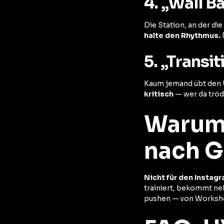
4. „Wall B
Die Station, an der di
halte den Rhythmus.
5. „Transi
Kaum jemand übt den 
kritisch
— wer da tröde
Warum 
nach G
Nicht für den Instag
trainiert, bekommt ne
pushen — von Worksho