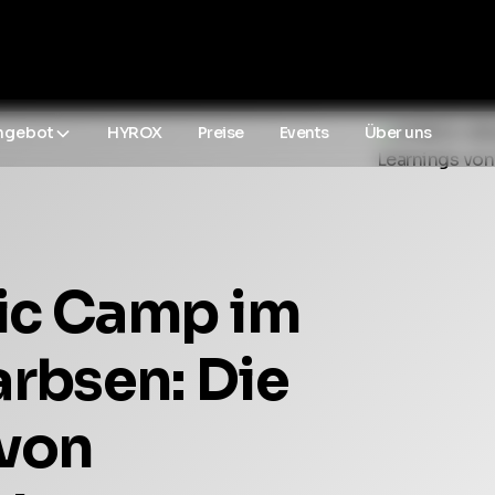
ngebot
HYROX
Preise
Events
Über uns
ic Camp im
rbsen: Die
 von