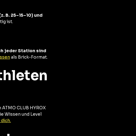
(z. B. 25–15–10) und
g ist.
h jeder Station sind
ssen
als Brick-Format.
thleten
r im ATMO CLUB HYROX
ie Wissen und Level
dich.