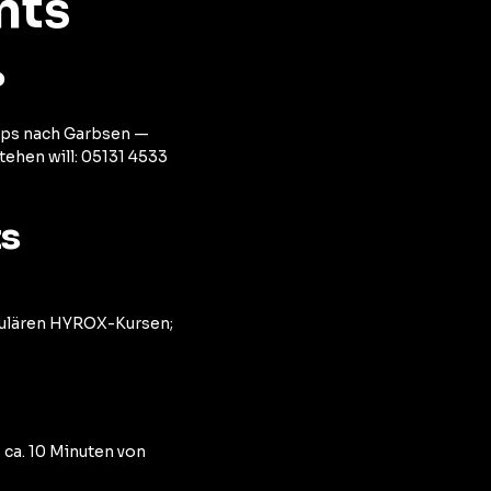
nts
?
mps nach Garbsen —
tehen will: 05131 4533
ts
regulären HYROX-Kursen;
ca. 10 Minuten von