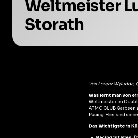
Weltmeister L
Storath
Von Lorenz Wyludda,
Was lernt man von 
Weltmeister im Doubl
ATMO CLUB Garbsen zu 
Pacing. Hier sind sein
Das Wichtigste in Kü
Pacing ist alles:
Di