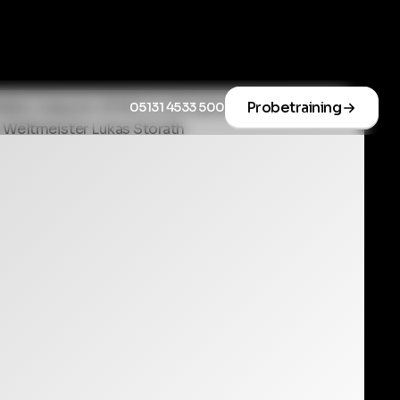
Probetraining
05131 4533 500