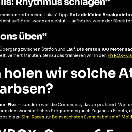
alls: Rhythmus schlagen“
e meisten zerbrechen. Lukas' Tipp:
Setz dir kleine Breakpoints 
Nicht aufhören, wenn es wehtut — aufhören, wenn der Block ferti
tions üben“
Übergang zwischen Station und Lauf.
Die ersten 100 Meter nac
lt, verliert Minuten. Genau das trainieren wir in den
HYROX-Kla
holen wir solche A
arbsen?
ram-Flex
— sondern weil die Community davon profitiert: We
ben dem wöchentlichen Programming auch Zugang zu Events, d
ps bis zu
Sim-Races
. 👉
Beim nächsten Event dabei sein? Meld 