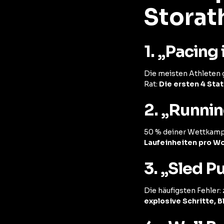
Storat
1. „Pacing 
Die meisten Athleten g
Rat:
Die ersten 4 Sta
2. „Runni
50 % deiner Wettkampfz
Laufeinheiten pro W
3. „Sled P
Die häufigsten Fehler: 
explosive Schritte, B