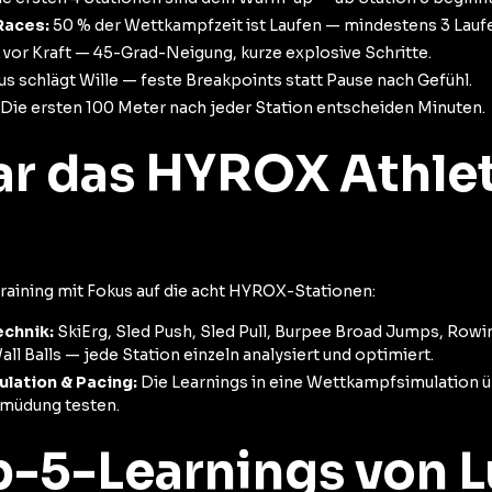
Races:
50 % der Wettkampfzeit ist Laufen — mindestens 3 Lauf
 vor Kraft — 45-Grad-Neigung, kurze explosive Schritte.
 schlägt Wille — feste Breakpoints statt Pause nach Gefühl.
Die ersten 100 Meter nach jeder Station entscheiden Minuten.
r das HYROX Athlet
?
Training mit Fokus auf die acht HYROX-Stationen:
echnik:
SkiErg, Sled Push, Sled Pull, Burpee Broad Jumps, Rowi
l Balls — jede Station einzeln analysiert und optimiert.
lation & Pacing:
Die Learnings in eine Wettkampfsimulation 
rmüdung testen.
p-5-Learnings von 