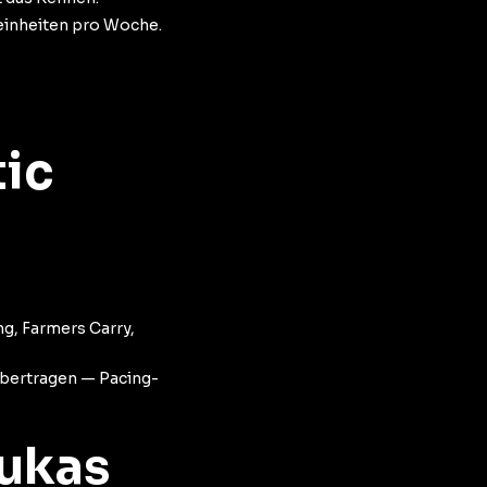
einheiten pro Woche.
ic
ng, Farmers Carry,
übertragen — Pacing-
Lukas