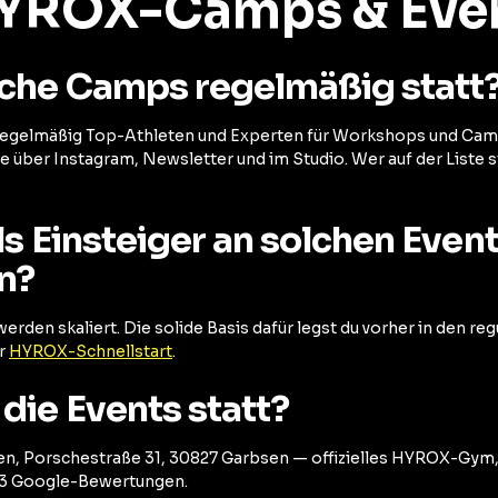
HYROX-Camps & Eve
lche Camps regelmäßig statt
egelmäßig Top-Athleten und Experten für Workshops und Ca
 über Instagram, Newsletter und im Studio. Wer auf der Liste s
ls Einsteiger an solchen Even
n?
 werden skaliert. Die solide Basis dafür legst du vorher in den 
er
HYROX-Schnellstart
.
die Events statt?
, Porschestraße 31, 30827 Garbsen — offizielles HYROX-Gym, 
33 Google-Bewertungen.