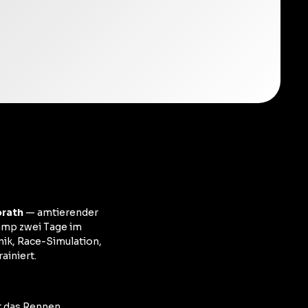
orath
— amtierender
amp zwei Tage im
ik, Race-Simulation,
ainiert.
t das Rennen.