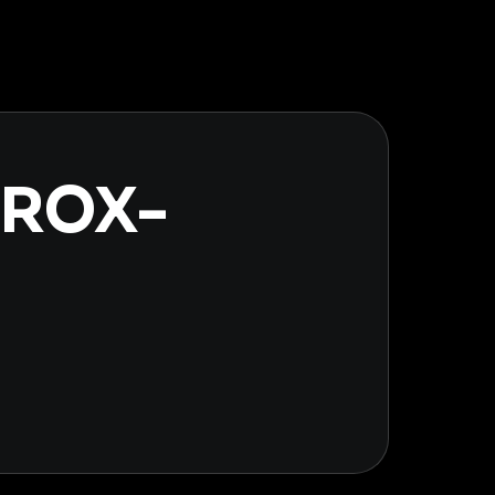
YROX-