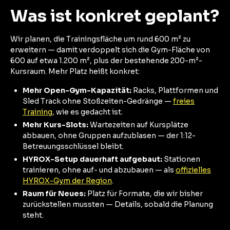
Was ist konkret geplant?
Wir planen, die Trainingsfläche um rund 600 m² zu
erweitern — damit verdoppelt sich die Gym-Fläche von
600 auf etwa 1.200 m², plus der bestehende 200-m²-
Kursraum. Mehr Platz heißt konkret:
Mehr Open-Gym-Kapazität:
Racks, Plattformen und
Sled Track ohne Stoßzeiten-Gedränge —
freies
Training
, wie es gedacht ist.
Mehr Kurs-Slots:
Wartezeiten auf Kursplätze
abbauen, ohne Gruppen aufzublasen — der 1:12-
Betreuungsschlüssel bleibt.
HYROX-Setup dauerhaft aufgebaut:
Stationen
trainieren, ohne auf- und abzubauen — als
offizielles
HYROX-Gym der Region
.
Raum für Neues:
Platz für Formate, die wir bisher
zurückstellen mussten — Details, sobald die Planung
steht.