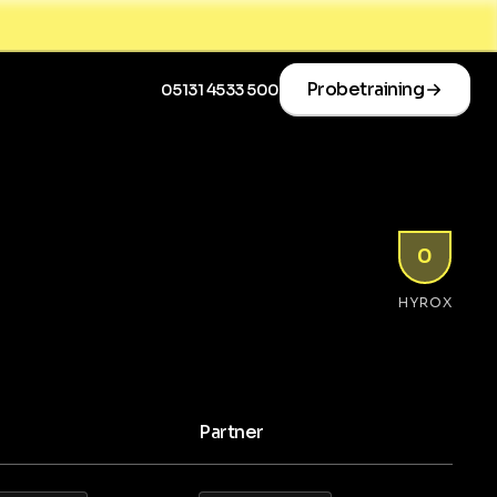
Probetraining
05131 4533 500
0
HYROX
Partner