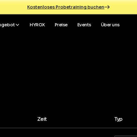
Kostenloses Probetraining buchen
ngebot
HYROX
Preise
Events
Über uns
Zeit
Typ