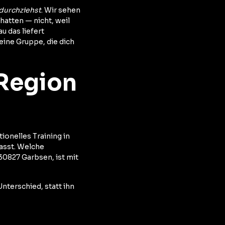
 durchziehst
. Wir sehen
hatten — nicht, weil
u das liefert
eine Gruppe, die dich
 Region
onelles Training in
passt. Welche
30827 Garbsen, ist mit
nterschied, statt ihn