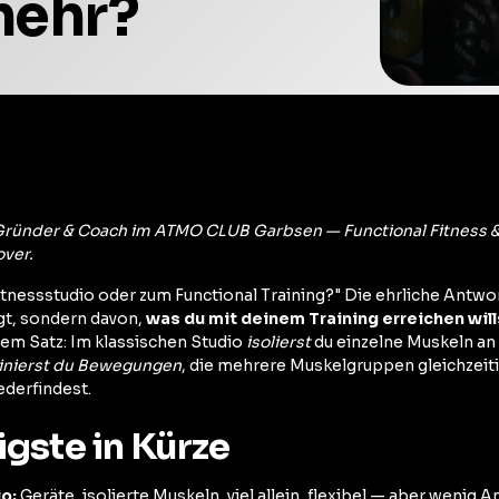
mehr?
ründer & Coach im ATMO CLUB Garbsen — Functional Fitness & 
ver.
Fitnessstudio oder zum Functional Training?" Die ehrliche Antwo
gt, sondern davon,
was du mit deinem Training erreichen will
nem Satz: Im klassischen Studio
isolierst
du einzelne Muskeln an
ainierst du Bewegungen
, die mehrere Muskelgruppen gleichzeiti
ederfindest.
gste in Kürze
o:
Geräte, isolierte Muskeln, viel allein, flexibel — aber wenig A