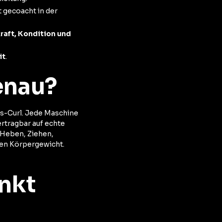
 gecoacht in der
raft, Kondition und
it
.
enau?
eps-Curl. Jede Maschine
ertragbar auf echte
 Heben, Ziehen,
nen Körpergewicht.
unkt