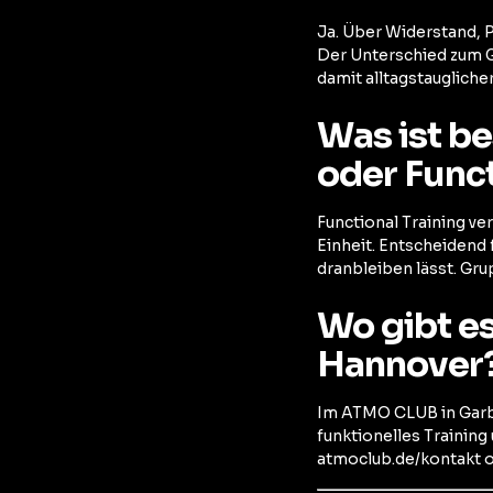
Ja. Über Widerstand, P
Der Unterschied zum G
damit alltagstauglicher 
Was ist b
oder Funct
Functional Training v
Einheit. Entscheidend
dranbleiben lässt. Gru
Wo gibt es
Hannover
Im ATMO CLUB in Garbs
funktionelles Trainin
atmoclub.de/kontakt o