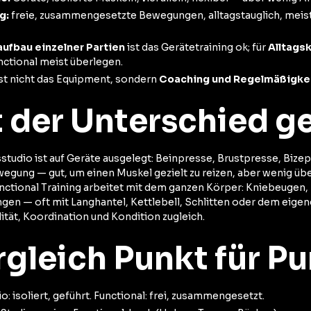
g:
freie, zusammengesetzte Bewegungen, alltagstauglich, meist
ufbau einzelner Partien
ist das Gerätetraining ok; für
Alltagsk
nctional meist überlegen.
st nicht das Equipment, sondern
Coaching und Regelmäßigke
t der Unterschied g
sstudio ist auf Geräte ausgelegt: Beinpresse, Brustpresse, Biz
ewegung — gut, um einen Muskel gezielt zu reizen, aber wenig üb
ctional Training arbeitet mit dem ganzen Körper: Kniebeugen,
ngen — oft mit Langhantel, Kettlebell, Schlitten oder dem eige
lität, Koordination und Kondition zugleich.
rgleich Punkt für P
o: isoliert, geführt. Functional: frei, zusammengesetzt.