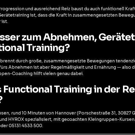
rogression und ausreichend Reiz baust du auch funktionell Kraft
erätetraining ist, dass die Kraft in zusammengesetzten Beweg
ist.
esser zum Abnehmen, Gerätet
ional Training?
erbrennt durch große, zusammengesetzte Bewegungen tendenzie
 fürs Abnehmen ist aber Regelmäßigkeit und Ernährung — also d
ppen-Coaching hilft vielen genau dabei.
 Functional Training in der R
?
en, rund 10 Minuten von Hannover (Porschestraße 31, 30827 Ga
g und HYROX spezialisiert, mit gecoachten Kleingruppen-Kursen.
der 05131 4533 500.