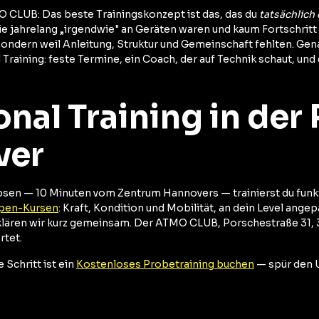
O CLUB: Das beste Trainingskonzept ist das, das du
tatsächlich
e jahrelang „irgendwie" an Geräten waren und kaum Fortschritt 
sondern weil Anleitung, Struktur und Gemeinschaft fehlten. Gena
Training: feste Termine, ein Coach, der auf Technik schaut, und 
onal Training in der
ver
en — 10 Minuten vom Zentrum Hannovers — trainierst du funkti
ppen-Kursen
: Kraft, Kondition und Mobilität, an dein Level ange
klären wir kurz gemeinsam. Der ATMO CLUB, Porschestraße 31, 
rtet.
 Schritt ist ein
Kostenloses Probetraining buchen
— spür den U