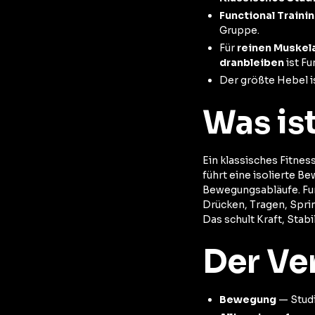
Functional Trainin
Gruppe.
Für
reinen Muskela
dranbleiben
ist Fu
Der größte Hebel i
Was is
Ein klassisches Fitnes
führt eine isolierte B
Bewegungsabläufe. Fun
Drücken, Tragen, Spri
Das schult Kraft, Stabi
Der Ve
Bewegung
— Studi