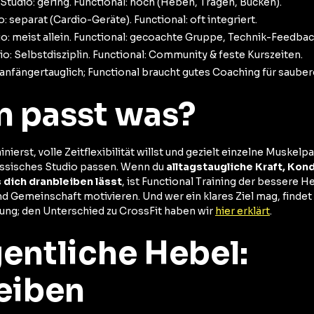
Studio: gering. Functional: hoch (Heben, Tragen, Bücken).
: separat (Cardio-Geräte). Functional: oft integriert.
o: meist allein. Functional: gecoachte Gruppe, Technik-Feedbac
o: Selbstdisziplin. Functional: Community & feste Kurszeiten.
nfängertauglich; Functional braucht gutes Coaching für sauber
n passt was?
inierst, volle Zeitflexibilität willst und gezielt einzelne Muskel
assisches Studio passen. Wenn du
alltagstaugliche Kraft, Kond
s dich dranbleiben lässt
, ist Functional Training der bessere 
d Gemeinschaft motivieren. Und wer ein klares Ziel mag, findet
zung; den Unterschied zu CrossFit haben wir
hier erklärt
.
gentliche Hebel:
eiben