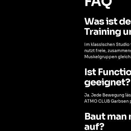
FAQ
Was ist d
Training u
Im klassischen Studio 
nutzt freie, zusammen
Muskelgruppen gleichze
Ist Functi
geeignet?
Ja. Jede Bewegung läss
ATMO CLUB Garbsen pas
Baut man 
auf?