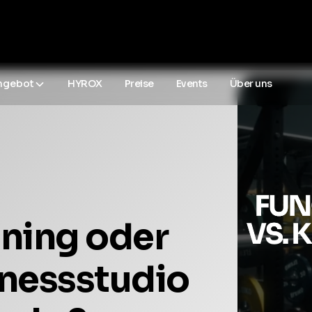
ngebot
HYROX
Preise
Events
Über uns
ining oder
tnessstudio