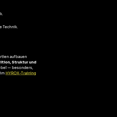
k.
e Technik.
partien aufbauen
ition, Struktur und
Hebel — besonders,
 im
HYROX-Training