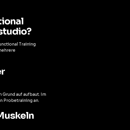
tional
studio?
unctional Training
mehrere
er
n Grund auf aufbaut. Im
 Probetraining an.
 Muskeln