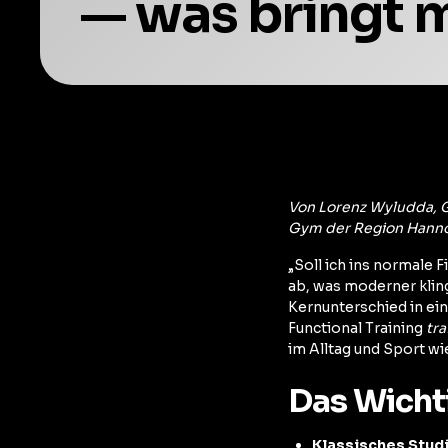
— was bringt 
Von Lorenz Wyludda, G
Gym der Region Hanno
„Soll ich ins normale 
ab, was moderner klin
Kernunterschied in ei
Functional Training
tr
im Alltag und Sport wi
Das Wichti
Klassisches Studi