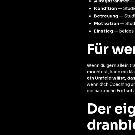
Alltagstransfer
— 
Kondition
— Studio
Betreuung
— Studi
Motivation
— Studi
Einstieg
— beides a
Für we
Wenn du gern allein tra
möchtest, kann ein kl
ein Umfeld willst, da
wenn dich Coaching un
die natürliche Fortset
Der ei
dranbl