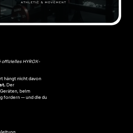
offizielles HYROX-
rt hängt nicht davon
st.
Der
 Geräten, beim
g fordern — und die du
nleitung.