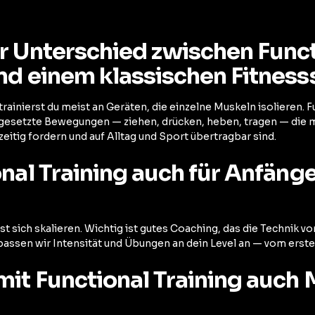
er Unterschied zwischen Func
nd einem klassischen Fitness
trainierst du meist an Geräten, die einzelne Muskeln isolieren. F
gesetzte Bewegungen — ziehen, drücken, heben, tragen — die 
itig fordern und auf Alltag und Sport übertragbar sind.
onal Training auch für Anfäng
t sich skalieren. Wichtig ist gutes Coaching, das die Technik vo
sen wir Intensität und Übungen an dein Level an — vom ersten
mit Functional Training auch